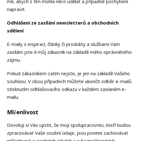
mě, abych s tím mohla něco udělat a případné pochybení
napravit.
Odhlášení ze zasílání newsletterů a obchodních
sdělení
E-maily s inspirací, články či produkty a službami Vám
zasílám jste-li můj zákazník na základě mého oprávněného
zájmu.
Pokud zákazníkem zatím nejste, je jen na základě Vašeho
souhlasu. V obou případech můžete ukončit odběr e-mailů
stisknutím odhlašovacího odkazu v každém zaslaném e-
mailu.
Mlčenlivost
Dovoluji si Vás ujistit, že moji spolupracovníci, kteří budou
zpracovávat Vaše osobní údaje, jsou povinni zachovávat
mlčenlivost o osobních údajích a o bezpečnostních