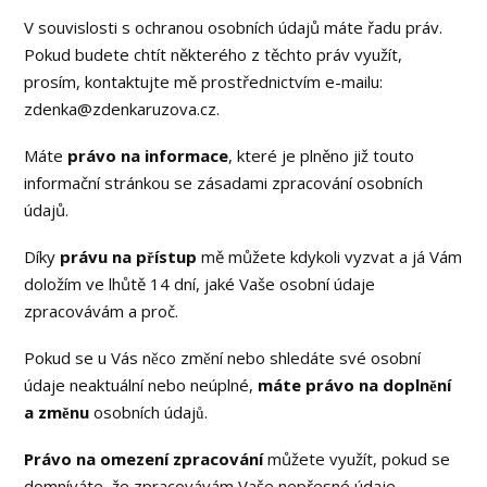
V souvislosti s ochranou osobních údajů máte řadu práv.
Pokud budete chtít některého z těchto práv využít,
prosím, kontaktujte mě prostřednictvím e-mailu:
zdenka@zdenkaruzova.cz.
Máte
právo na informace
, které je plněno již touto
informační stránkou se zásadami zpracování osobních
údajů.
Díky
právu na přístup
mě můžete kdykoli vyzvat a já Vám
doložím ve lhůtě 14 dní, jaké Vaše osobní údaje
zpracovávám a proč.
Pokud se u Vás něco změní nebo shledáte své osobní
údaje neaktuální nebo neúplné,
máte právo na doplnění
a změnu
osobních údajů.
Právo na omezení
zpracování
můžete využít, pokud se
domníváte, že zpracovávám Vaše nepřesné údaje,