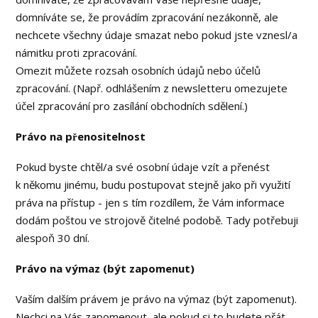
domníváte se, že provádím zpracování nezákonně, ale
nechcete všechny údaje smazat nebo pokud jste vznesl/a
námitku proti zpracování.
Omezit můžete rozsah osobních údajů nebo účelů
zpracování. (Např. odhlášením z newsletteru omezujete
účel zpracování pro zasílání obchodních sdělení.)
Právo na přenositelnost
Pokud byste chtěl/a své osobní údaje vzít a přenést
k někomu jinému, budu postupovat stejně jako při využití
práva na přístup - jen s tím rozdílem, že Vám informace
dodám poštou ve strojově čitelné podobě. Tady potřebuji
alespoň 30 dní.
Právo na výmaz (být zapomenut)
Vaším dalším právem je právo na výmaz (být zapomenut).
Nechci na Vás zapomenout, ale pokud si to budete přát,