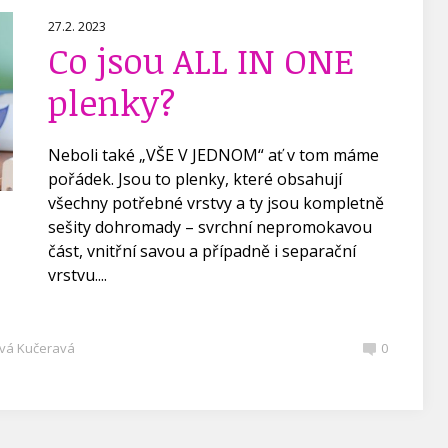
27.2. 2023
Co jsou ALL IN ONE
plenky?
Neboli také „VŠE V JEDNOM“ ať v tom máme
pořádek. Jsou to plenky, které obsahují
všechny potřebné vrstvy a ty jsou kompletně
sešity dohromady – svrchní nepromokavou
část, vnitřní savou a případně i separační
vrstvu....
vá Kučeravá
0