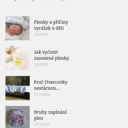
Plenky a příčiny
vyrážek u dětí
3.8.2023
Jak vyčistit
zanesené plenky
2.8.2023
Proč čtvercovky
nestárnou...
27.7.2023
Druhy zapínání
plen
27.7.2023