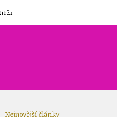
říběh
Nejnovější články