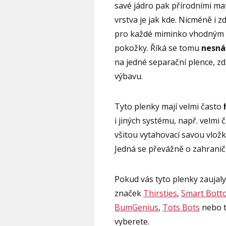
savé jádro pak přírodními mat
vrstva je jak kde. Nicméně i z
pro každé miminko vhodným 
pokožky. Říká se tomu
nesnáš
na jedné separační plence, zd
výbavu.
Tyto plenky mají velmi často
i jiných systému, např. velmi 
všitou vytahovací savou vlož
Jedná se převážně o zahranič
Pokud vás tyto plenky zaujal
značek
Thirsties
,
Smart Bott
BumGenius
,
Tots Bots
nebo 
vyberete.