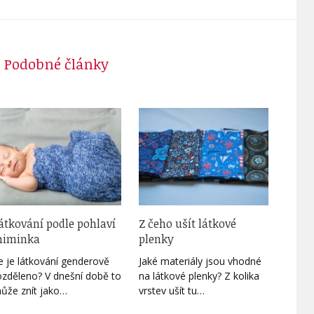
Podobné články
átkování podle pohlaví
Z čeho ušít látkové
iminka
plenky
e je látkování genderově
Jaké materiály jsou vhodné
ozděleno? V dnešní době to
na látkové plenky? Z kolika
ůže znít jako…
vrstev ušít tu…