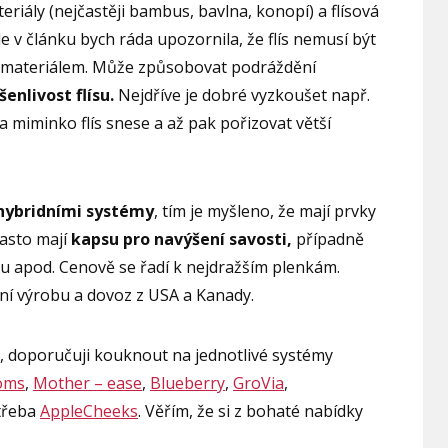
eriály (nejčastěji bambus, bavlna, konopí) a flísová
de v článku bych ráda upozornila, že flís nemusí být
materiálem. Může způsobovat podráždění
enlivost flísu.
Nejdříve je dobré vyzkoušet např.
a miminko flís snese a až pak pořizovat větší
hybridními systémy
, tím je myšleno, že mají prvky
často mají
kapsu pro navýšení savosti,
případně
ku apod. Cenově se řadí k nejdražším plenkám.
ní výrobu a dovoz z USA a Kanady.
y, doporučuji kouknout na jednotlivé systémy
oms
,
Mother – ease
,
Blueberry
,
GroVia
,
třeba
AppleCheeks
. Věřím, že si z bohaté nabídky