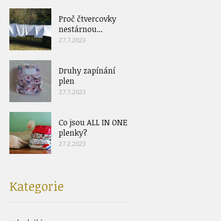
Proč čtvercovky
nestárnou...
27.7.2023
Druhy zapínání
plen
27.7.2023
Co jsou ALL IN ONE
plenky?
27.2.2023
Kategorie