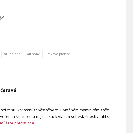
all ine one
allinone
latkove plenky
učeravá
achází cestu k vlastní soběstačnosti. Pomáhám maminkám začít
voření a šití, mohou najít cestu k vlastní soběstačnosti a cítit se
 můžete přečíst zde.