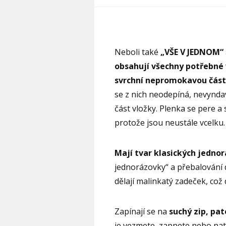
Neboli také
„VŠE V JEDNOM“
obsahují všechny potřebné 
svrchní nepromokavou část,
se z nich neodepíná, nevynda
část vložky. Plenka se pere a 
protože jsou neustále vcelku.
Mají tvar klasických jedno
jednorázovky“ a přebalování 
dělají malinkatý zadeček, což
Zapínají se na
suchý zip, pa
je vezmete, zapnete nebo nat