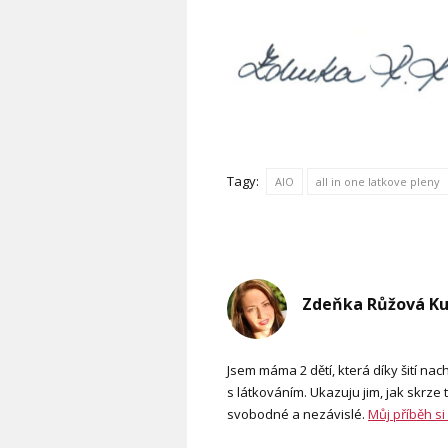
Tagy:
AIO
all in one latkove pleny
Zdeňka Růžová K
Jsem máma 2 dětí, která díky šití n
s látkováním. Ukazuju jim, jak skrze t
svobodné a nezávislé.
Můj příběh si