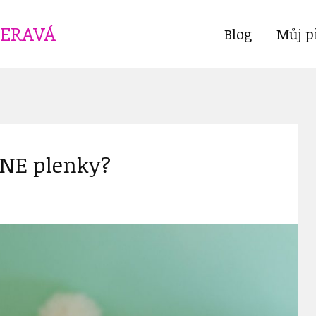
ČERAVÁ
Blog
Můj p
ONE plenky?