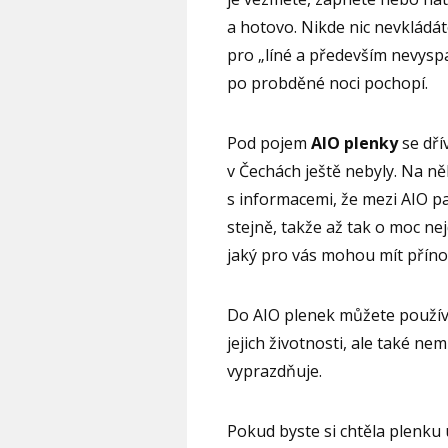
a hotovo. Nikde nic nevkládát
pro „líné a především nevysp
po probděné noci pochopí.
Pod pojem
AIO plenky
se dří
v Čechách ještě nebyly. Na n
s informacemi, že mezi AIO pat
stejně, takže až tak o moc nej
jaký pro vás mohou mít příno
Do AIO plenek můžete použív
jejich životnosti, ale také nem
vyprazdňuje.
Pokud byste si chtěla plenku 