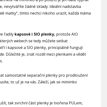
e, nevytváříte žádné sklady. Ideální nadstavba
alé matky“, tímto nechci nikoho urazit, každá máma
ve řadily
kapsové i SIO plenky,
protože AIO
ěkterých webech se tedy můžete setkat
ří i kapsové a SIO plenky, principiálně fungují
de. Důležité je, znát rozdíl mezi plenkami a vědět
s.
at samostatné separační plenky pro prodloužení
usíte, to už je na vás. Záleží, jak se miminko
ušít, tak svrchní část plenky je tvořena PULem,