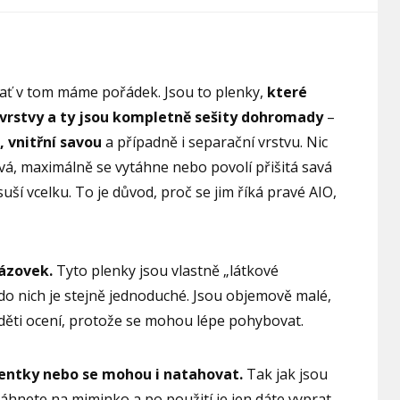
ať v tom máme pořádek. Jsou to plenky,
které
vrstvy a ty jsou kompletně sešity dohromady
–
 vnitřní savou
a případně i separační vrstvu. Nic
vá, maximálně se vytáhne nebo povolí přišitá savá
suší vcelku. To je důvod, proč se jim říká pravé AIO,
rázovek.
Tyto plenky jsou vlastně „látkové
do nich je stejně jednoduché. Jsou objemově malé,
 děti ocení, protože se mohou lépe pohybovat.
tentky nebo se mohou i natahovat.
Tak jak jsou
áhnete na miminko a po použití je jen dáte vyprat