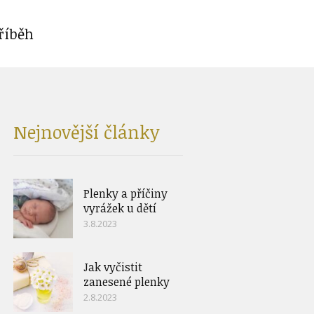
říběh
Nejnovější články
Plenky a příčiny
vyrážek u dětí
3.8.2023
Jak vyčistit
zanesené plenky
2.8.2023