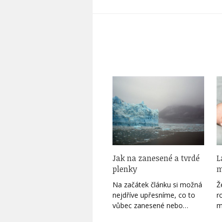
Jak na zanesené a tvrdé
L
plenky
m
Na začátek článku si možná
Ž
nejdříve upřesníme, co to
r
vůbec zanesené nebo…
m