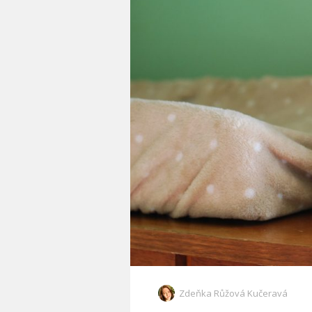
Zdeňka Růžová Kučeravá