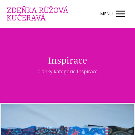
ZDEŇKA RŮŽOVÁ
MENU
KUČERAVÁ
Inspirace
Články kategorie Inspirace