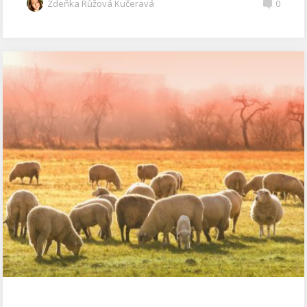
Zdeňka Růžová Kučeravá
0