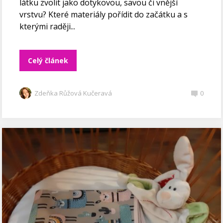
látku zvolit jako dotykovou, savou či vnější
vrstvu? Které materiály pořídit do začátku a s
kterými raději...
Celý článek
Zdeňka Růžová Kučeravá
0