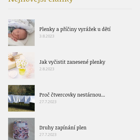
Plenky a příčiny vyrážek u dětí
3.8.2023
Jak vyčistit zanesené plenky
2.8.2023
Proč čtvercovky nestárnou...
27.7.2023
Druhy zapínání plen
27.7.2023