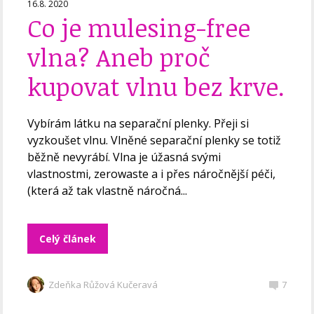
16.8. 2020
Co je mulesing-free
vlna? Aneb proč
kupovat vlnu bez krve.
Vybírám látku na separační plenky. Přeji si
vyzkoušet vlnu. Vlněné separační plenky se totiž
běžně nevyrábí. Vlna je úžasná svými
vlastnostmi, zerowaste a i přes náročnější péči,
(která až tak vlastně náročná...
Celý článek
Zdeňka Růžová Kučeravá
7