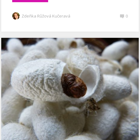
Zdeňka Růžová Kučeravá
0