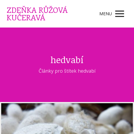
ZDEŇKA RŮŽOVÁ
MENU
KUČERAVÁ
hedvabí
Články pro štítek hedvabí