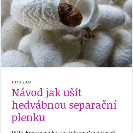
10.10. 2020
Návod jak ušít
hedvábnou separační
plenku
Máte doma miminko trpící ekzémy? Je mi jasné,