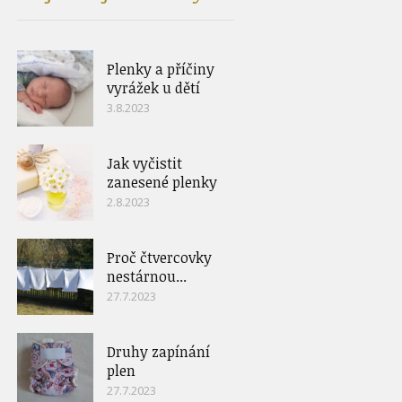
Plenky a příčiny
vyrážek u dětí
3.8.2023
Jak vyčistit
zanesené plenky
2.8.2023
Proč čtvercovky
nestárnou...
27.7.2023
Druhy zapínání
plen
27.7.2023