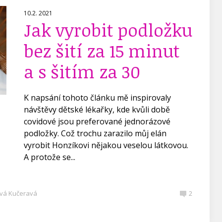
10.2. 2021
Jak vyrobit podložku
bez šití za 15 minut
a s šitím za 30
K napsání tohoto článku mě inspirovaly
návštěvy dětské lékařky, kde kvůli době
covidové jsou preferované jednorázové
podložky. Což trochu zarazilo můj elán
vyrobit Honzíkovi nějakou veselou látkovou.
A protože se...
vá Kučeravá
2