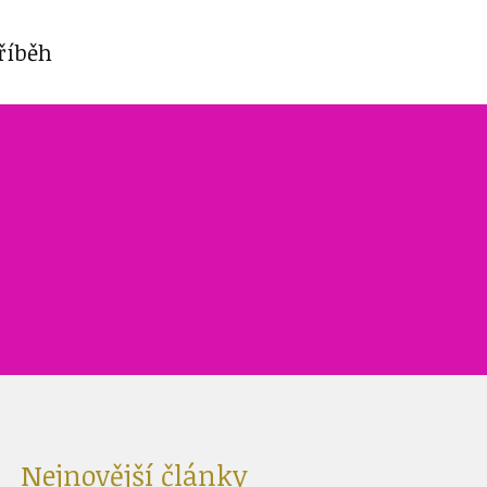
říběh
Nejnovější články