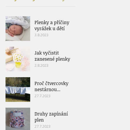
Plenky a příčiny
vyrážek u dětí
3.8.2023
Jak vyčistit
zanesené plenky
2.8.2023
Proč čtvercovky
nestárnou...
27.7.2023
Druhy zapínání
plen
27.7.2023