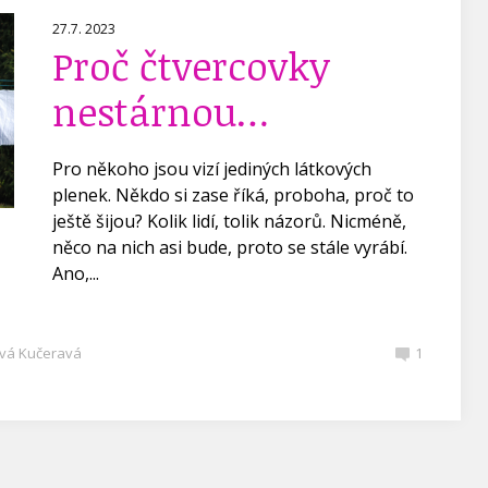
27.7. 2023
Proč čtvercovky
nestárnou…
Pro někoho jsou vizí jediných látkových
plenek. Někdo si zase říká, proboha, proč to
ještě šijou? Kolik lidí, tolik názorů. Nicméně,
něco na nich asi bude, proto se stále vyrábí.
Ano,...
vá Kučeravá
1