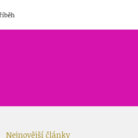
říběh
Nejnovější články