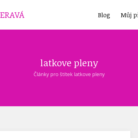
ČERAVÁ
Blog
Můj p
latkove pleny
Články pro štítek latkove pleny