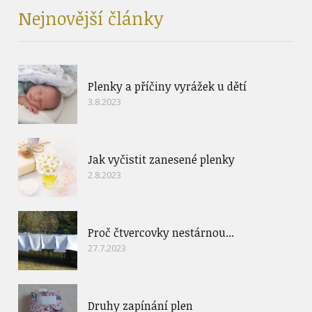
Nejnovější články
Plenky a příčiny vyrážek u dětí
3.8.2023
Jak vyčistit zanesené plenky
2.8.2023
Proč čtvercovky nestárnou...
27.7.2023
Druhy zapínání plen