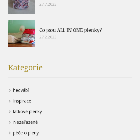
27.7.2023
Co jsou ALL IN ONE plenky?
27.2.2023
Kategorie
hedvábí
Inspirace
látkové plenky
Nezařazené
péče o pleny