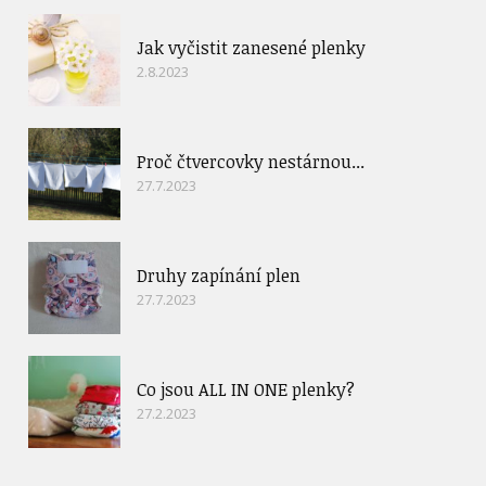
Jak vyčistit zanesené plenky
2.8.2023
Proč čtvercovky nestárnou...
27.7.2023
Druhy zapínání plen
27.7.2023
Co jsou ALL IN ONE plenky?
27.2.2023