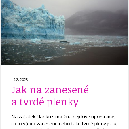
19.2. 2023
Jak na zanesené
a tvrdé plenky
Na začátek článku si možná nejdříve upřesníme,
co to vůbec zanesené nebo také tvrdé pleny jsou,