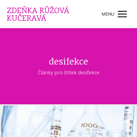
ZDEŇKA RŮŽOVÁ
MENU
KUČERAVÁ
desifekce
Články pro štítek desifekce