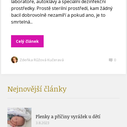
laboratoře, autoklávy a speciální dezinfekční
prostředky. Prostě sterilní prostředí, kam žádný
bacil dobrovolně nezamíří a pokud ano, je to
smrtelná...
Celý článek
Zdeňka Růžová Kučeravá
0
Nejnovější články
Plenky a příčiny vyrážek u dětí
3.8.2023