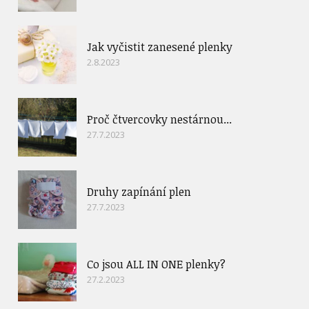
Jak vyčistit zanesené plenky
2.8.2023
Proč čtvercovky nestárnou...
27.7.2023
Druhy zapínání plen
27.7.2023
Co jsou ALL IN ONE plenky?
27.2.2023