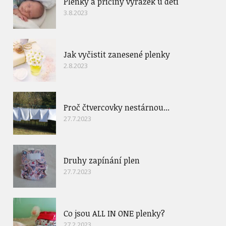
Plenky a příčiny vyrážek u dětí
3.8.2023
Jak vyčistit zanesené plenky
2.8.2023
Proč čtvercovky nestárnou...
27.7.2023
Druhy zapínání plen
27.7.2023
Co jsou ALL IN ONE plenky?
27.2.2023