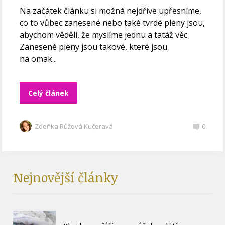
Na začátek článku si možná nejdříve upřesníme,
co to vůbec zanesené nebo také tvrdé pleny jsou,
abychom věděli, že myslíme jednu a tatáž věc.
Zanesené pleny jsou takové, které jsou
na omak...
Celý článek
Zdeňka Růžová Kučeravá
0
Nejnovější články