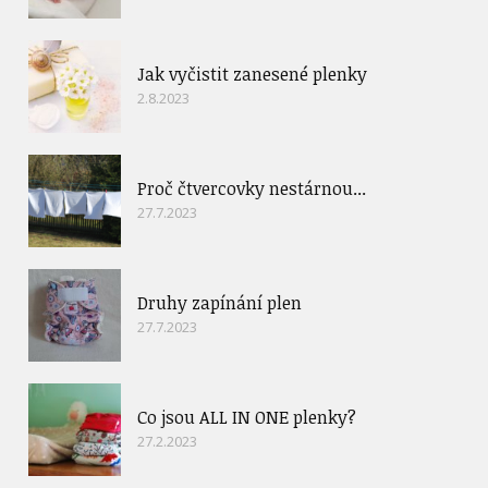
Jak vyčistit zanesené plenky
2.8.2023
Proč čtvercovky nestárnou...
27.7.2023
Druhy zapínání plen
27.7.2023
Co jsou ALL IN ONE plenky?
27.2.2023