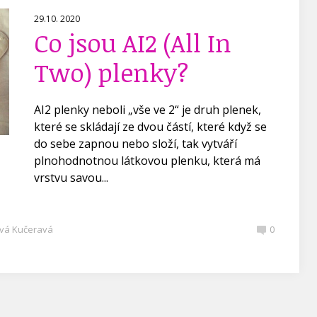
29.10. 2020
Co jsou AI2 (All In
Two) plenky?
AI2 plenky neboli „vše ve 2“ je druh plenek,
které se skládají ze dvou částí, které když se
do sebe zapnou nebo složí, tak vytváří
plnohodnotnou látkovou plenku, která má
vrstvu savou...
vá Kučeravá
0