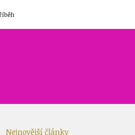
říběh
Nejnovější články