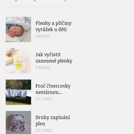
Plenky a příčiny
vyrážek u dětí
3.8.2023
Jak vyčistit
zanesené plenky
2.8.2023
Proč čtvercovky
nestárnou...
27.7.2023
Druhy zapínání
plen
27.7.2023