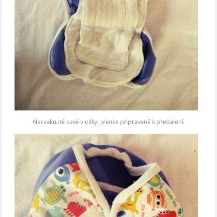
Nacvaknuté savé vložky, plenka připravená k přebalení.