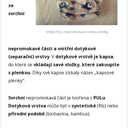
ze
svrchní
Vnější PUL nepromokavá vrstva plenky.
nepromokavé části a vnitřní dotykové
(separační) vrstvy
. V
dotykové vrstvě je kapsa
,
do které se
vkládají savé vložky, které zakoupíte
s plenkou
. Díky své kapse získaly název „kapsové
plenky“.
Svrchní
nepromokavá část je tvořena z
PULu
.
Dotyková vrstva
může být v
syntetické
(flís) nebo
přírodní podobě
(biobavlna, bambus).