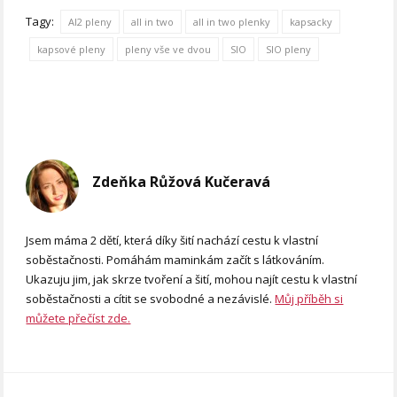
Tagy:
AI2 pleny
all in two
all in two plenky
kapsacky
kapsové pleny
pleny vše ve dvou
SIO
SIO pleny
Zdeňka Růžová Kučeravá
Jsem máma 2 dětí, která díky šití nachází cestu k vlastní
soběstačnosti. Pomáhám maminkám začít s látkováním.
Ukazuju jim, jak skrze tvoření a šití, mohou najít cestu k vlastní
soběstačnosti a cítit se svobodné a nezávislé.
Můj příběh si
můžete přečíst zde.