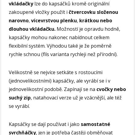
vkládačky
lze do kapsáčků kromě originální
zakoupené vložky použít i
čtvercovku složenou
narovno
,
vícevrstvou plenku
,
krátkou nebo
dlouhou vkládačku.
Možností je opravdu hodně,
kapsáčky mohou nakonec nabídnout celkem
flexibilní systém. Výhodou také je že poměrně
rychle schnou (flís varianta rychleji než přírodní).
Velikostně se nejvíce setkáte s rostoucími
(jednovelikostními) kapsáčky, ale vyrábí se i v
jednovelikostní podobě. Zapínají se na
cvočky nebo
suchý zip
, natahovací verze už je vzácnější, ale též
se vyrábí.
Kapsáčky se dají používat i jako
samostatné
svrchňáčky
, jen je potřeba častěji obměňovat