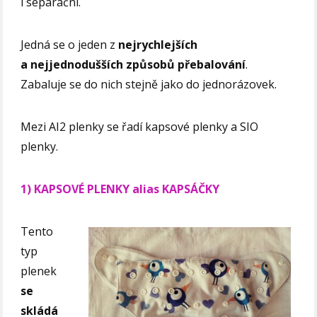
i separační.
Jedná se o jeden z
nejrychlejších
a nejjednodušších způsobů přebalování
.
Zabaluje se do nich stejně jako do jednorázovek.
Mezi AI2 plenky se řadí kapsové plenky a SIO
plenky.
1) KAPSOVÉ PLENKY alias KAPSÁČKY
Tento
typ
plenek
se
skládá