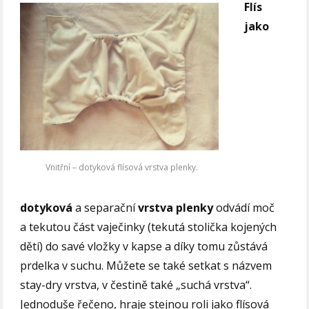
Flís
jako
Vnitřní – dotyková flísová vrstva plenky.
dotyková
a separační
vrstva plenky
odvádí moč
a tekutou část vaječinky (tekutá stolička kojených
dětí) do savé vložky v kapse a díky tomu zůstává
prdelka v suchu. Můžete se také setkat s názvem
stay-dry vrstva, v čestině také „suchá vrstva“.
Jednoduše řečeno, hraje stejnou roli jako flísová