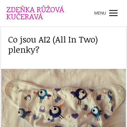
ZDEŇKA RŮŽOVÁ
MENU
KUČERAVÁ
Co jsou AI2 (All In Two)
plenky?