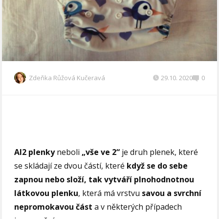
Zdeňka Růžová Kučeravá
29.10. 2020
0
AI2 plenky
neboli
„vše ve 2“
je druh plenek, které
se skládají ze dvou částí, které
když se do sebe
zapnou nebo složí, tak vytváří plnohodnotnou
látkovou plenku
, která má vrstvu
savou a svrchní
nepromokavou část
a v některých případech