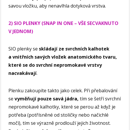
savou vložku, aby nenavlhla dotyková vrstva.
2) SIO PLENKY (SNAP IN ONE – VŠE SECVAKNUTO
V JEDNOM)
SIO plenky se
skládají ze svrchních kalhotek
a vnitřních savých vložek anatomického tvaru,
které se do svrchní nepromokavé vrstvy
nacvakávají
.
Plenku zakoupíte takto jako celek. Při přebalování
se
vyměňují pouze savá jádra,
tím se šetří svrchní
nepromokavé kalhotky, které se perou až když je
potřeba (potřísněné od stoličky nebo načichlé
močí), tím se výrazně prodlouží jejich životnost.