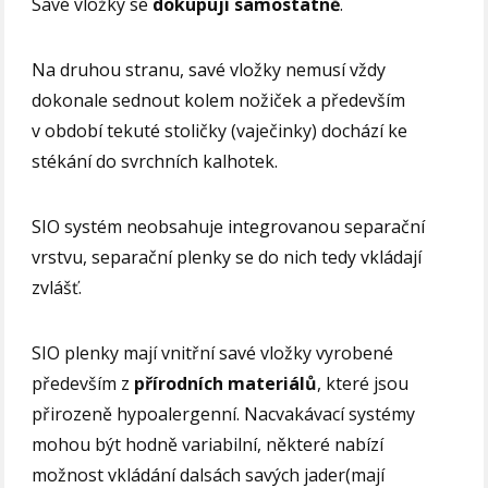
Savé vložky se
dokupují samostatně
.
Na druhou stranu, savé vložky nemusí vždy
dokonale sednout kolem nožiček a především
v období tekuté stoličky (vaječinky) dochází ke
stékání do svrchních kalhotek.
SIO systém neobsahuje integrovanou separační
vrstvu, separační plenky se do nich tedy vkládají
zvlášť.
SIO plenky mají vnitřní savé vložky vyrobené
především z
přírodních materiálů
, které jsou
přirozeně hypoalergenní. Nacvakávací systémy
mohou být hodně variabilní, některé nabízí
možnost vkládání dalsách savých jader(mají