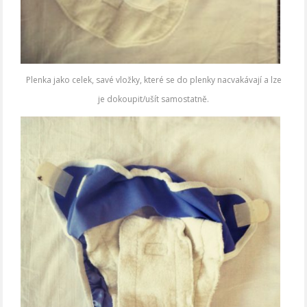
Plenka jako celek, savé vložky, které se do plenky nacvakávají a lze
je dokoupit/ušít samostatně.