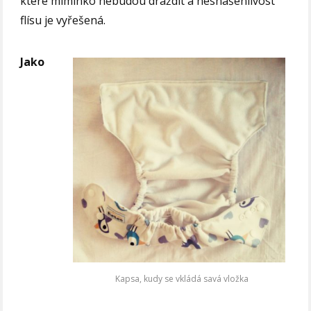
které miminko nebudou dráždit a nesnášenlivost
flísu je vyřešená.
Jako
Kapsa, kudy se vkládá savá vložka