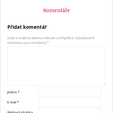
Komentáře
Přidat komentář
Vaše e-mailová adresa nebude zveřejněna.
Vyžadované
informace jsou označeny
*
Jméno
*
E-mail
*
Webová stránka